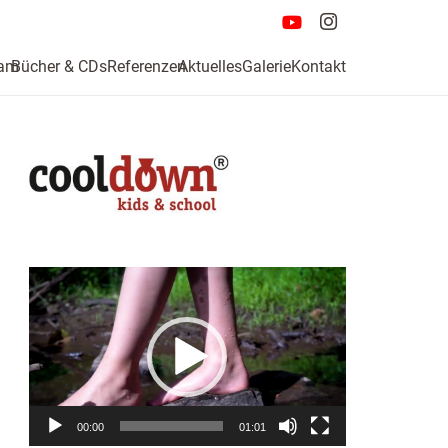
am
Bücher & CDs
Referenzen
Aktuelles
Galerie
Kontakt
Video-
Player
00:00
01:01