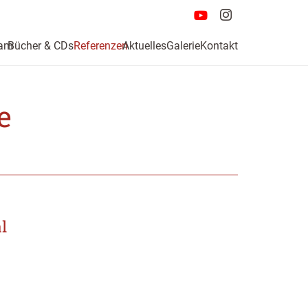
am
Bücher & CDs
Referenzen
Aktuelles
Galerie
Kontakt
e
l